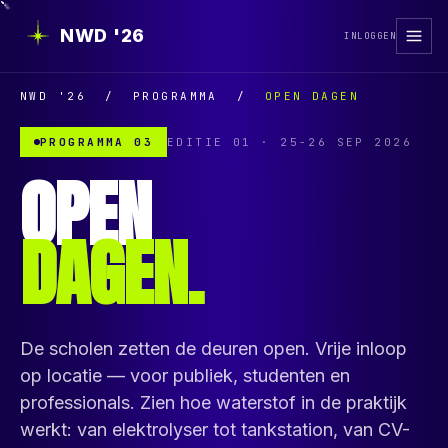
NWD '26
INLOGGEN
NWD '26
/ PROGRAMMA /
OPEN DAGEN
PROGRAMMA 03
EDITIE 01 · 25-26 SEP 2026
OPEN
DAGEN.
De scholen zetten de deuren open. Vrije inloop
op locatie — voor publiek, studenten en
professionals. Zien hoe waterstof in de praktijk
werkt: van elektrolyser tot tankstation, van CV-