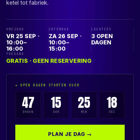
ketel tot fabriek.
VRIJDAG
ZATERDAG
LOCATIES
VR 25 SEP ·
ZA 26 SEP ·
3 OPEN
10:00–
10:00–
DAGEN
16:00
15:00
TOEGANG
GRATIS · GEEN RESERVERING
★ OPEN DAGEN STARTEN OVER
47
15
25
17
DAGEN
UUR
MIN
SEC
PLAN JE DAG →