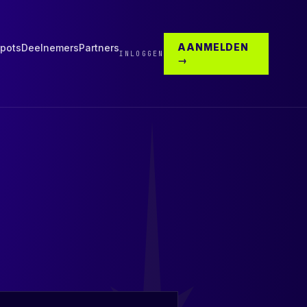
AANMELDEN
pots
Deelnemers
Partners
INLOGGEN
→