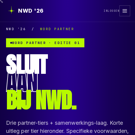
NWD '26
INLOGGEN
NWD '26
/
WORD PARTNER
WORD PARTNER · EDITIE 01
SLUIT
AAN
BIJ NWD.
Drie partner-tiers + samenwerkings-laag. Korte
uitleg per tier hieronder. Specifieke voorwaarden,