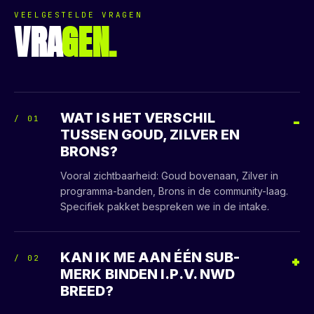
VEELGESTELDE VRAGEN
VRA
GEN.
WAT IS HET VERSCHIL
/
01
TUSSEN GOUD, ZILVER EN
BRONS?
Vooral zichtbaarheid: Goud bovenaan, Zilver in
programma-banden, Brons in de community-laag.
Specifiek pakket bespreken we in de intake.
KAN IK ME AAN ÉÉN SUB-
/
02
MERK BINDEN I.P.V. NWD
BREED?