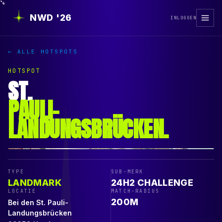
NWD '26
INLOGGEN
← ALLE HOTSPOTS
HOTSPOT
ST.
PAULI-
LANDUNGSBRÜCKEN
.
TYPE
SUB-MERK
LANDMARK
24H2 CHALLENGE
LOCATIE
MATCH-RADIUS
200
M
Bei den St. Pauli-
Landungsbrücken