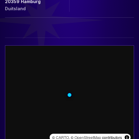
20359
Hamburg
Duitsland
©
CARTO
, ©
OpenStreetMap
contributors