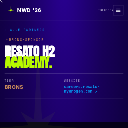
NWD '26
INLOGGEN
← ALLE PARTNERS
BRONS-SPONSOR
RESATO H2
ACADEMY
.
TIER
WEBSITE
BRONS
careers.resato-
hydrogen.com ↗