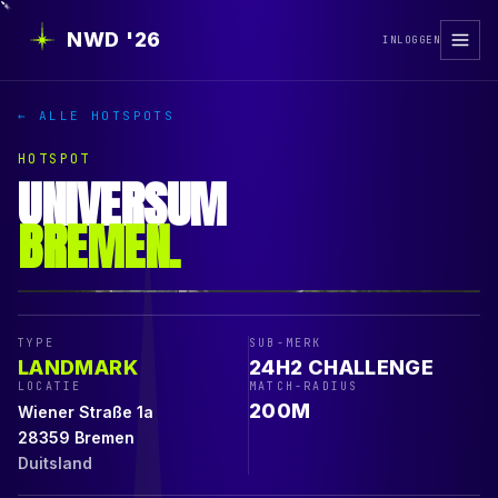
NWD '26
INLOGGEN
← ALLE HOTSPOTS
HOTSPOT
UNIVERSUM
BREMEN
.
TYPE
SUB-MERK
LANDMARK
24H2 CHALLENGE
LOCATIE
MATCH-RADIUS
200
M
Wiener Straße 1a
28359
Bremen
Duitsland