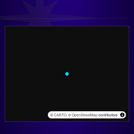
©
CARTO
, ©
OpenStreetMap
contributors