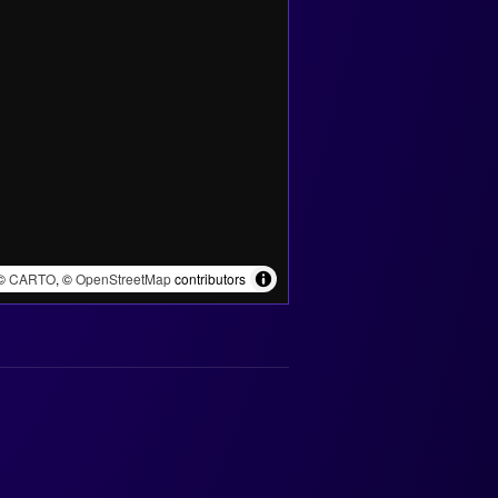
©
CARTO
, ©
OpenStreetMap
contributors