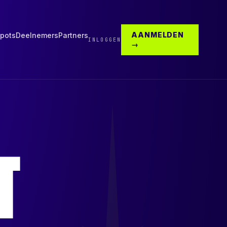
AANMELDEN
pots
Deelnemers
Partners
INLOGGEN
→
T