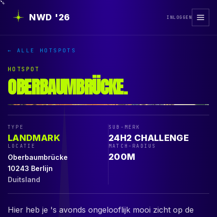
NWD '26
INLOGGEN
← ALLE HOTSPOTS
HOTSPOT
OBERBAUMBRÜCKE
.
TYPE
SUB-MERK
LANDMARK
24H2 CHALLENGE
LOCATIE
MATCH-RADIUS
200
M
Oberbaumbrücke
10243
Berlijn
Duitsland
Hier heb je 's avonds ongelooflijk mooi zicht op de