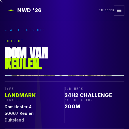
NWD '26
INLOGGEN
← ALLE HOTSPOTS
HOTSPOT
DOM VAN
KEULEN
.
TYPE
SUB-MERK
LANDMARK
24H2 CHALLENGE
LOCATIE
MATCH-RADIUS
200
M
Domkloster 4
50667
Keulen
Duitsland