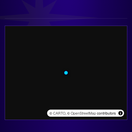
©
CARTO
, ©
OpenStreetMap
contributors