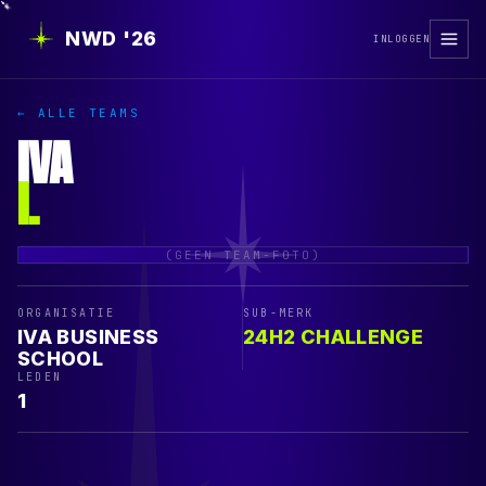
NWD '26
INLOGGEN
← ALLE TEAMS
IVA
I
.
(GEEN TEAM-FOTO)
ORGANISATIE
SUB-MERK
IVA BUSINESS
24H2 CHALLENGE
SCHOOL
LEDEN
1